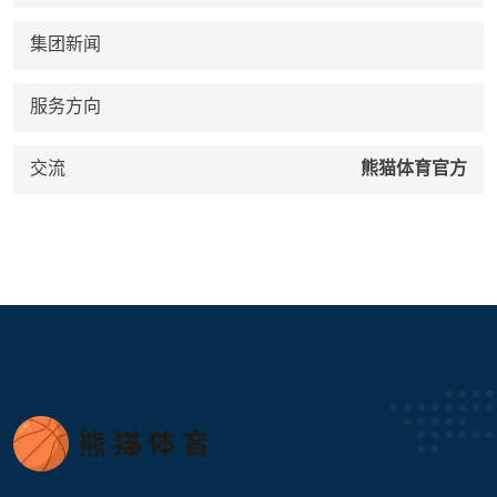
集团新闻
服务方向
交流
熊猫体育官方