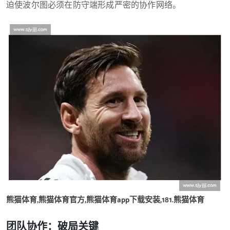
迫使波尔图必须在防守端形成严密的协作网络。
熊猫体育,熊猫体育官方,熊猫体育app下载安装,181.熊猫体育
团队协作：破局关键