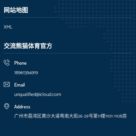
网站地图
XML
交流
熊猫体育官方
Phone
18961394919
Email
unqualified@icloud.com
Address
广州市荔湾区黄沙大道粤南大街26-29号第11楼1101-1108房