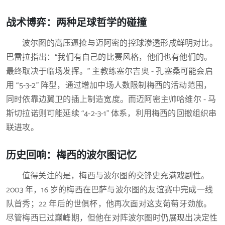
战术博弈：两种足球哲学的碰撞
波尔图的高压逼抢与迈阿密的控球渗透形成鲜明对比。
巴雷拉指出：“我们有自己的比赛风格，他们也有他们的。
最终取决于临场发挥。” 主教练塞尔吉奥 - 孔塞桑可能会启
用 “5-3-2” 阵型，通过增加中场人数限制梅西的活动范围，
同时依靠边翼卫的插上制造宽度。而迈阿密主帅哈维尔 - 马
斯切拉诺则可能延续 “4-2-3-1” 体系，利用梅西的回撤组织串
联进攻。
历史回响：梅西的波尔图记忆
值得关注的是，梅西与波尔图的交锋史充满戏剧性。
2003 年，16 岁的梅西在巴萨与波尔图的友谊赛中完成一线
队首秀；22 年后的世俱杯，他再次面对这支葡萄牙劲旅。
尽管梅西已过巅峰期，但他在对阵波尔图时仍展现出决定性