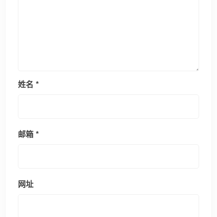
姓名
*
邮箱
*
网址