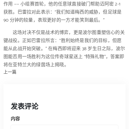
作用 —— 小组赛首轮，他的任意球直接破门帮助迈阿密 2-1
获胜。巴雷拉对此表示：“我们知道梅西的威胁，但足球是
90 分钟的较量，表现更好的一方才能笑到最后。”
这场对决不仅是战术的博弈，更是波尔图重塑信心的关
键战役。正如巴雷拉所言：“胜利始终是我们的目标，但愿
能从此战开始突破。” 在梅西即将迎来 38 岁生日之际，波尔
图能否用一场胜利为这位传奇球星送上 “特殊礼物”，答案即
将在亚特兰大的绿茵场上揭晓。
上一篇
发表评论
内容