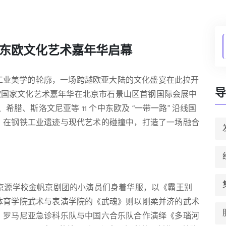
中东欧文化艺术嘉年华启幕
工业美学的轮廓，一场跨越欧亚大陆的文化盛宴在此拉开
导
- 中东欧国家文化艺术嘉年华在北京市石景山区首钢国际会展中
希腊、斯洛文尼亚等 11 个中东欧及 “一带一路” 沿线国
，在钢铁工业遗迹与现代艺术的碰撞中，打造了一场融合
北京京源学校金帆京剧团的小演员们身着华服，以《霸王别
体育学院武术与表演学院的《武魂》则以刚柔并济的武术
，罗马尼亚急诊科乐队与中国六合乐队合作演绎《多瑙河