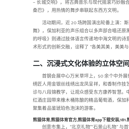
— 长城交响》，将古典音乐与现代摇滚巧妙融
桑巴》，用热情的舞步串联起东西方文明。
活动期间，近 20 场跨国演出轮番上演
舞》，保加利亚的声乐组合以多声部合唱还原
的呼吸》则通过肢体语言传递地中海文明的诗
术形式的创新交融，诠释了 “各美其美，美美与
二、沉浸式文化体验的立体空
首钢会展中心万米草坪上，50 余个中外
绣匠人用金银丝线绣出龙凤呈祥，和香制作技艺
诊与八段锦教学，让观众感受东方康养智慧。
红酒庄园带来橡木桶陈酿的精品葡萄酒，保加
聚集着品鉴琥珀色泡沫的游客。
熊猫体育,熊猫体育官方,熊猫体育app下载安装,181
创意市集上，“北京礼物”“石景山礼物” 与