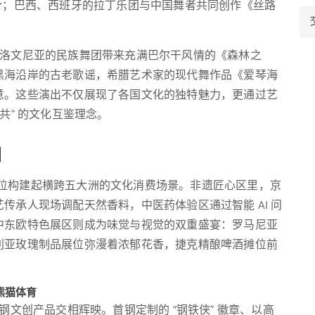
合；巴西、西班牙的拉丁乐团与中国舞者共同创作《丝路
：斯洛文尼亚的民族舞团带来充满巴尔干风情的《森林之
黑海沿岸的古老歌谣，希腊艺术家的现代舞作品《爱琴海
意。这些演出不仅展现了各国文化的独特魅力，更通过艺
共” 的文化互鉴理念。
间
展位构建起横跨五大洲的文化消费场景。非遗匠心区里，京
传承人现场调配天然香料，中医药体验区通过智能 AI 问
中东欧特色展区则成为味觉与视觉的双重盛宴：罗马尼亚
利亚玫瑰制品展位弥漫着浓郁花香，捷克精酿啤酒摊位前
.熊猫体育
首钢文创产品交相辉映。首钢定制的 “钢铁侠” 徽章、以高