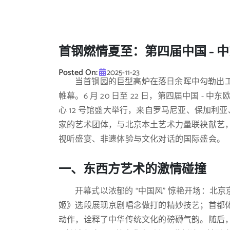
首钢燃情夏至：第四届中国 - 
Posted On:
2025-11-23
当首钢园的巨型高炉在落日余晖中勾勒出
帷幕。6 月 20 日至 22 日，第四届中国 
心 12 号馆盛大举行，来自罗马尼亚、保加利亚、
家的艺术团体，与北京本土艺术力量联袂献艺
视听盛宴、非遗体验与文化对话的国际盛会。
一、东西方艺术的激情碰撞
开幕式以浓郁的 “中国风” 惊艳开场：
姬》选段展现京剧唱念做打的精妙技艺；首都
动作，诠释了中华传统文化的磅礴气韵。随后